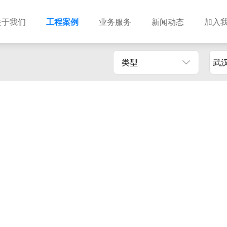
关于我们
工程案例
业务服务
新闻动态
加入
类型
武
建筑设计
市政设计
电力设计
商物粮储藏（冷库冷冻）
农林设计
勘察资质
水利设计
风景园林
土地规划
城乡规划
工程测绘
工程咨询
工程造价