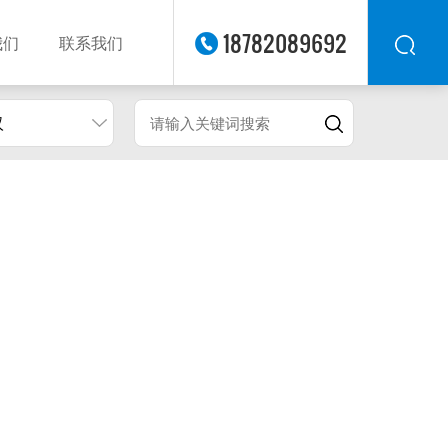
18782089692
我们
联系我们
汉
华东
华北
华南
华中
西南
西北
东南