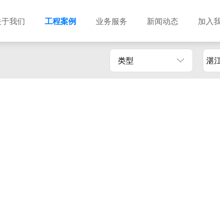
关于我们
工程案例
业务服务
新闻动态
加入
类型
湛
建筑设计
市政设计
电力设计
商物粮储藏（冷库冷冻）
农林设计
勘察资质
水利设计
风景园林
土地规划
城乡规划
工程测绘
工程咨询
工程造价