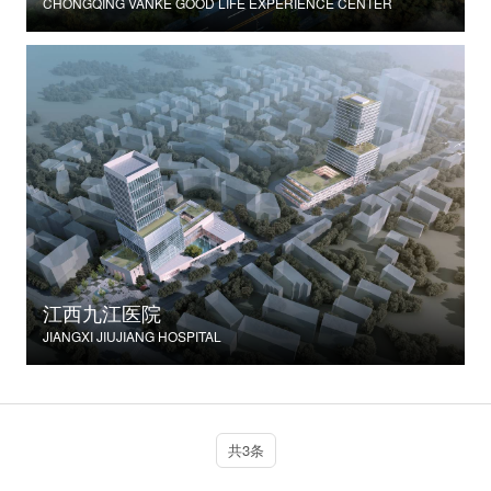
CHONGQING VANKE GOOD LIFE EXPERIENCE CENTER
江西九江医院
JIANGXI JIUJIANG HOSPITAL
共3条