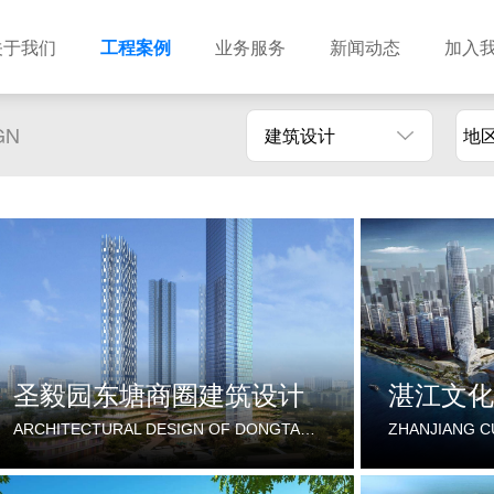
关于我们
工程案例
业务服务
新闻动态
加入
GN
建筑设计
地
建筑设计
市政设计
电力设计
商物粮储藏（冷库冷冻）
农林设计
勘察资质
水利设计
风景园林
土地规划
城乡规划
工程测绘
工程咨询
工程造价
圣毅园东塘商圈建筑设计
湛江文化
ARCHITECTURAL DESIGN OF DONGTANG COMMERCIAL CIRCLE IN SHENGYI GARDEN
ZHANJIANG C