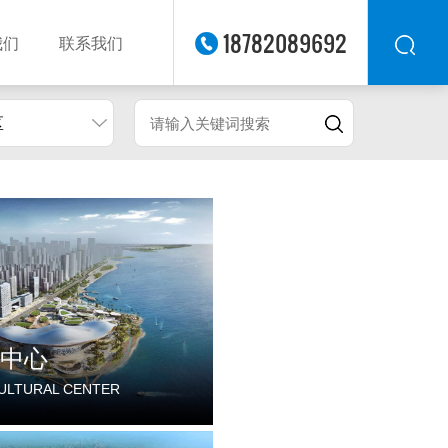
18782089692
我们
联系我们
区
华东
华北
华南
华中
西南
西北
东南
中心
ULTURAL CENTER