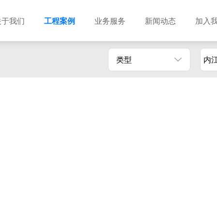
关于我们
工程案例
业务服务
新闻动态
加入
类型
内
建筑设计
市政设计
电力设计
商物粮储藏（冷库冷冻）
农林设计
勘察资质
水利设计
风景园林
土地规划
城乡规划
工程测绘
工程咨询
工程造价